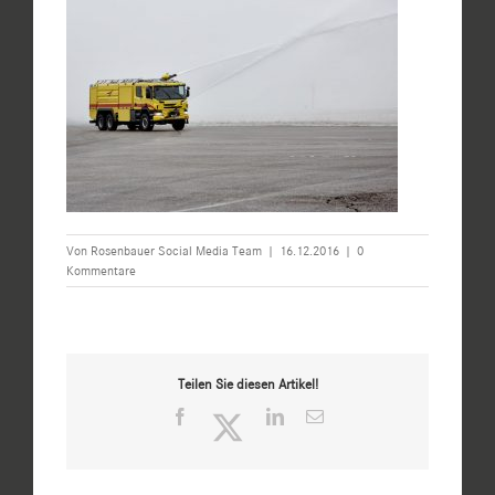
Von
Rosenbauer Social Media Team
|
16.12.2016
|
0
Kommentare
Teilen Sie diesen Artikel!
Facebook
Twitter
LinkedIn
E-
Mail