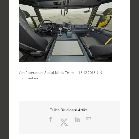
Von
Rosenbauer Social Media Team
|
16.12.2016
|
0
Kommentare
Teilen Sie diesen Artikel!
Facebook
Twitter
LinkedIn
E-
Mail