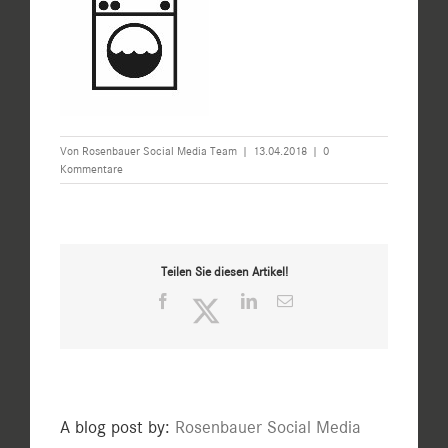
Von
Rosenbauer Social Media Team
|
13.04.2018
|
0
Kommentare
Teilen Sie diesen Artikel!
Facebook
Twitter
LinkedIn
E-
Mail
A blog post by:
Rosenbauer Social Media