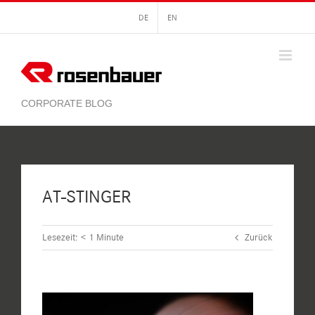
Zum
DE
EN
Inhalt
springen
AT-STINGER
Lesezeit:
< 1
Minute
Zurück