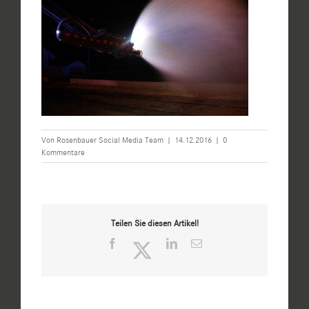
Von
Rosenbauer Social Media Team
|
14.12.2016
|
0
Kommentare
Teilen Sie diesen Artikel!
Facebook
Twitter
LinkedIn
E-
Mail