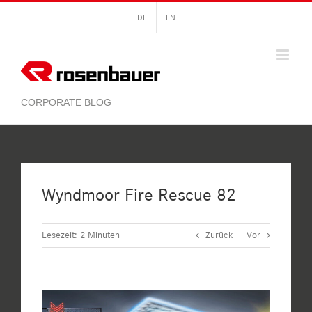
Zum
DE
EN
Inhalt
springen
Wyndmoor Fire Rescue 82
Lesezeit:
2
Minuten
Zurück
Vor
Zeige
grösseres