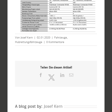
Von
Josef Kern
|
02.01.2020
|
Fahrzeuge
,
Hubrettungsfahrzeuge
|
0 Kommentare
Teilen Sie diesen Artikel!
Facebook
Twitter
LinkedIn
E-
Mail
A blog post by:
Josef Kern