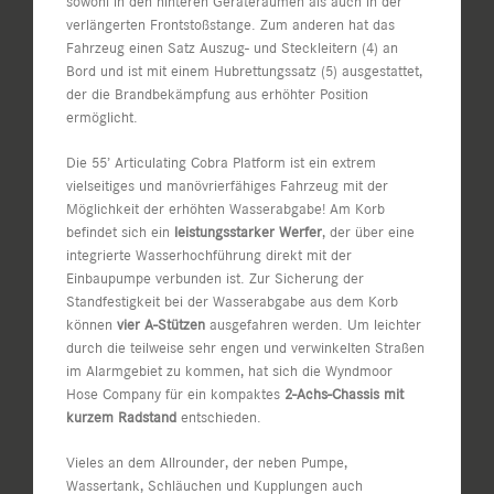
sowohl in den hinteren Geräteräumen als auch in der
verlängerten Frontstoßstange. Zum anderen hat das
Fahrzeug einen Satz Auszug- und Steckleitern (4) an
Bord und ist mit einem Hubrettungssatz (5) ausgestattet,
der die Brandbekämpfung aus erhöhter Position
ermöglicht.
Die 55’ Articulating Cobra Platform ist ein extrem
vielseitiges und manövrierfähiges Fahrzeug mit der
Möglichkeit der erhöhten Wasserabgabe! Am Korb
befindet sich ein
leistungsstarker Werfer
, der über eine
integrierte Wasserhochführung direkt mit der
Einbaupumpe verbunden ist. Zur Sicherung der
Standfestigkeit bei der Wasserabgabe aus dem Korb
können
vier A-Stützen
ausgefahren werden. Um leichter
durch die teilweise sehr engen und verwinkelten Straßen
im Alarmgebiet zu kommen, hat sich die Wyndmoor
Hose Company für ein kompaktes
2-Achs-Chassis mit
kurzem Radstand
entschieden.
Vieles an dem Allrounder, der neben Pumpe,
Wassertank, Schläuchen und Kupplungen auch