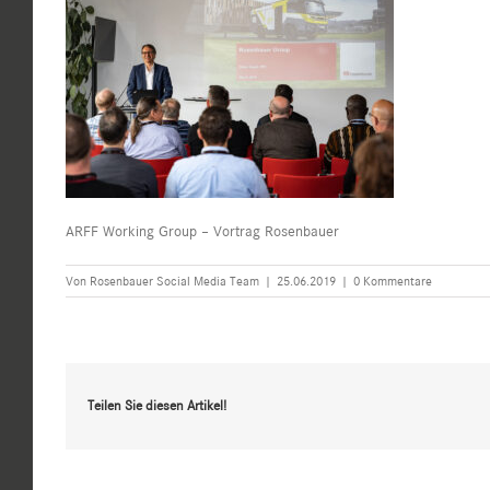
ARFF Working Group – Vortrag Rosenbauer
Von
Rosenbauer Social Media Team
|
25.06.2019
|
0 Kommentare
Teilen Sie diesen Artikel!