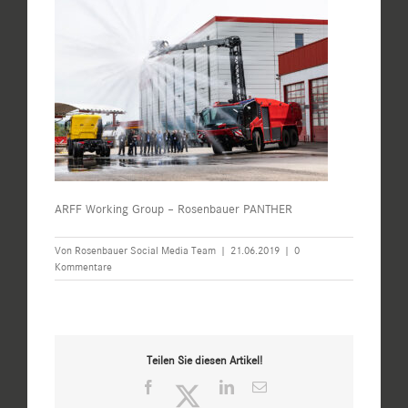
ARFF Working Group – Rosenbauer PANTHER
Von
Rosenbauer Social Media Team
|
21.06.2019
|
0
Kommentare
Teilen Sie diesen Artikel!
Facebook
Twitter
LinkedIn
E-
Mail