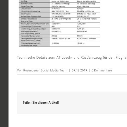
Technische Details zum AT Lösch- und Rüstfahrzeug für den Flugh
Von
Rosenbauer Social Media Team
|
09.12.2019
|
0 Kommentare
Teilen Sie diesen Artikel!